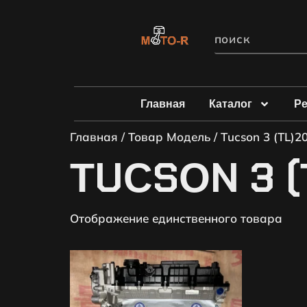
Главная
Каталог
Р
Главная
/ Товар Модель / Тuсsоn 3 (ТL)2
ТUСSОN 3 (Т
Отображение единственного товара