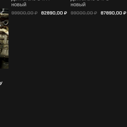
новый
новый
99900,00
82890,00
99000,00
87890,00
₽
₽
₽
₽
В КОРЗИНУ
У