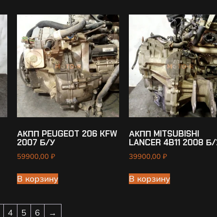
АКПП PEUGEOT 206 KFW
АКПП MITSUBISHI
2007 Б/У
LANCER 4B11 2008 Б/
59900,00
₽
39900,00
₽
В корзину
В корзину
4
5
6
→