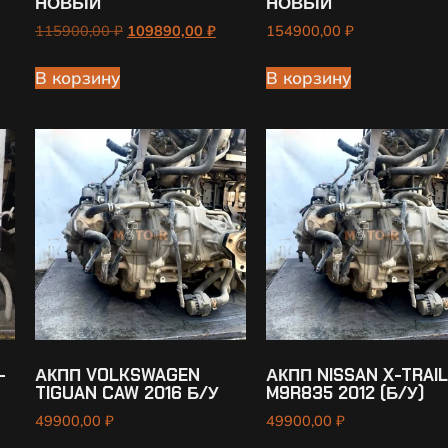
НОВЫЙ
НОВЫЙ
115900,00
₽
109890,00
₽
154900,00
₽
В корзину
В корзину
-
АКПП VOLKSWAGEN
АКПП NISSAN X-TRAI
TIGUAN CAW 2016 Б/У
M9R835 2012 (Б/У)
49900,00
₽
49900,00
₽