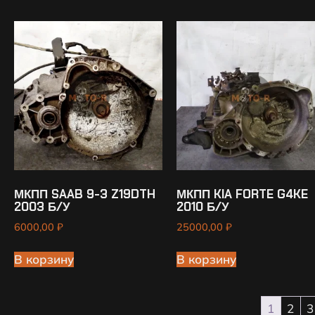
МКПП SAAB 9-3 Z19DTH
МКПП KIA FORTE G4KE
2003 Б/У
2010 Б/У
6000,00
₽
25000,00
₽
В корзину
В корзину
1
2
3