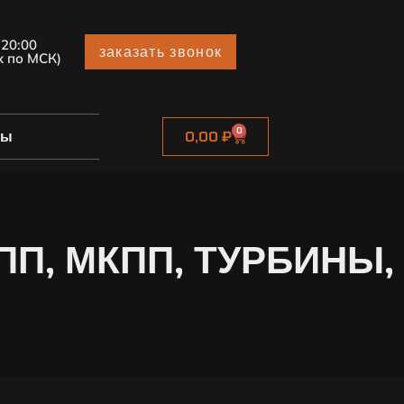
 20:00
заказать звонок
х по МСК)
0
ты
0,00
₽
П, МКПП, ТУРБИНЫ,