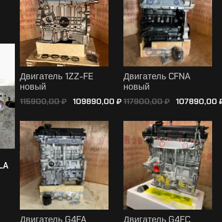
Двигатель 1ZZ-FE
Двигатель CFNA
новый
новый
115900,00
109890,00
117900,00
107890,00
₽
₽
₽
В КОРЗИНУ
LA
Двигатель G4FA
Двигатель G4FC