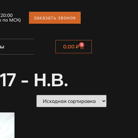
 20:00
заказать звонок
х по МСК)
0
ты
0,00
₽
7 - Н.В.