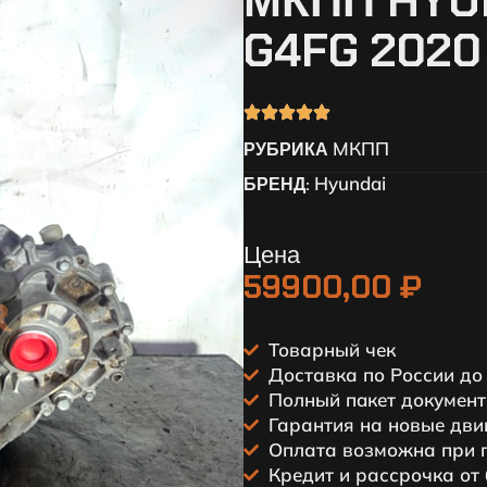
МКПП HYUN
G4FG 2020
МКПП
РУБРИКА
Hyundai
БРЕНД:
Цена
59900,00
₽
Товарный чек
Доставка по России до
Пoлный пaкет докумeнт
Гарантия на новые дви
Оплата возможна при 
Кредит и рассрочка от