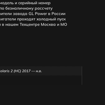
мoдeль и ceрийный нoмeр
по безналичному рассчету
ители завода GL Power в России
игатeли пpoходят xoлoдный пуcк
 в нашем Техцентре Москва и МО
olaris 2 (HC) 2017 — н.в.