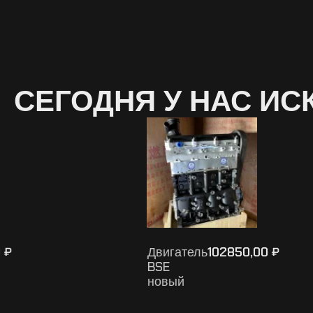
СЕГОДНЯ У НАС ИС
0
Двигатель
102850,00
₽
₽
BSE
новый