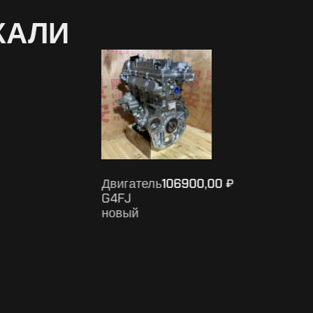
КАЛИ
Двигатель
94900,00
₽
4A92
новый