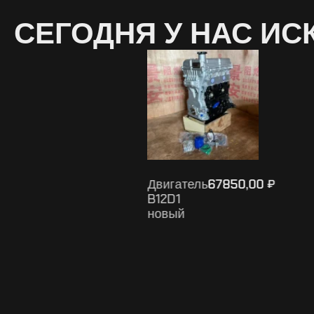
СЕГОДНЯ У НАС ИС
Двигатель
106900,00
₽
₽
G4FJ
новый