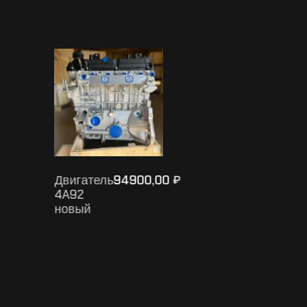
АКПП
59900,00
₽
Opel
Astra
A14NET
2014
б/у