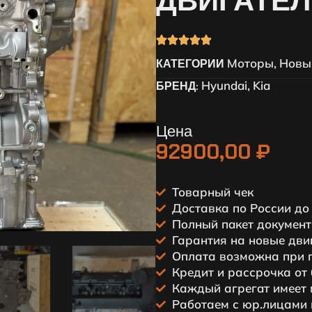
ДВИГАТЕЛ
Моторы
Новы
КАТЕГОРИИ
,
Hyundai
Kia
БРЕНД:
,
Цена
92900,00
₽
Товарный чек
Доставка по России до
Пoлный пaкет докумeнт
Гарантия на новые дви
Оплата возможна при 
Кредит и рассрочка от
Каждый агрегaт имеeт 
Работаем с юр.лицами 