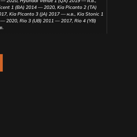
4 — 2020
,
Hyundai Venue 1 (QX) 2019 — н.в.
,
cent 1 (BA) 2014 — 2020
,
Kia Picanto 2 (TA)
017
,
Kia Picanto 3 (JA) 2017 — н.в.
,
Kia Stonic 1
 — 2020
,
Rio 3 (UB) 2011 — 2017
,
Rio 4 (YB)
в.