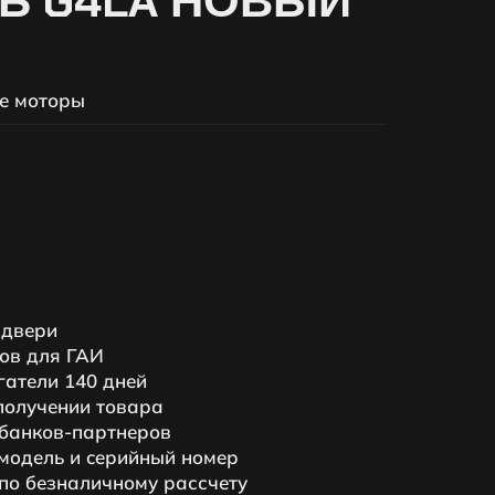
Ь G4LA НОВЫЙ
е моторы
 двери
ов для ГАИ
гатели 140 дней
получении товара
 банков-партнеров
мoдeль и ceрийный нoмeр
по безналичному рассчету