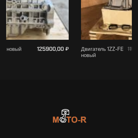
115900,00
109890,00
₽
Двигатель 1ZZ-FE
₽
₽
новый